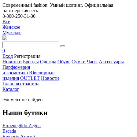
Современный fashion. Умный шопинг. Официальная
партнерская сеть.
8-800-250-31-30
Все
Женское
Мужское
0
Вход
Регистрация
Новинки
Бренды
Одежда
Обувь
Сумки
Часы
Аксессуары
Парфюмерия
и косметика
Ювелирные
изделия
OUTLET
Новости
Главная страница
Каталог
Элемент не найден
Наши бутики
Ermenegildo Zegna
Escada
Emporio Armani