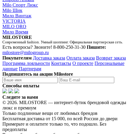
Milo Спорт Люкс
Milo Шик
Мило Винтаж
VICTORIA
MILO ORO
Мило Время
MILOSTORE
Современный fashion. Умный шоппинг. Официальная партнерская сеть.
Есть вопросы? Звоните!
8-800-250-31-30
Пишите:
milostore@milogroup.ru
Покупателям
Доставка заказа
Оплата заказа
Возврат заказа
Программа лояльности
Контакты
О проекте
Персональные
данные
Партнерам
Подпишитесь на акции Milostore
Способы оплаты
Следите за нами
© 2026. MILOSTORE — интернет-бутик брендовой одежды
люкс и премиум
Только подлинные вещи от любимых брендов
Бесплатная доставка от 15 000, по всей России до двери
Примерьте и оплатите только то, что подошло. Без
предоплаты