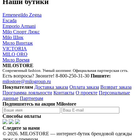
Наши бутики
Ermenegildo Zegna
Escada
Emporio Armani
Milo Спорт Люкс
Milo Шик
Мило Винтаж
VICTORIA
MILO ORO
Мило Время
MILOSTORE
Современный fashion. Умный шоппинг. Официальная партнерская сеть.
Есть вопросы? Звоните!
8-800-250-31-30
Пишите:
milostore@milogroup.ru
Покупателям
Доставка заказа
Оплата заказа
Возврат заказа
Программа лояльности
Контакты
О проекте
Персональные
данные
Партнерам
Подпишитесь на акции Milostore
Способы оплаты
Следите за нами
© 2026. MILOSTORE — интернет-бутик брендовой одежды
люкс и премиум