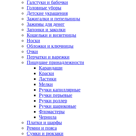
Галстуки и бабочки
Головные уборы
Детские украшения
Зажигалки и пепельницы
Зажимы для денег
Запонки и заколки
Кошельки и визитницы
Носки
Обложки и ключницы
Очки
Перчатки и варежки
Пишущие принадлежности
Карандаши
Краски
Ластики
Мелки
Ручки капиллярные
Ручки перьевые
Ручки роллер
Ручки шариковые
Фломастеры
Чернила
Платки и шарфы
Ремни и пояса
Сумки и рюкзаки