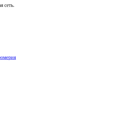
я сеть.
юмерия