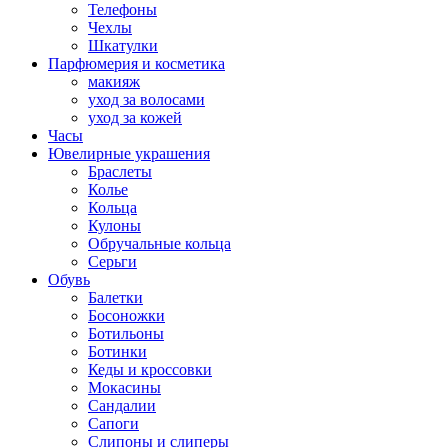
Телефоны
Чехлы
Шкатулки
Парфюмерия и косметика
макияж
уход за волосами
уход за кожей
Часы
Ювелирные украшения
Браслеты
Колье
Кольца
Кулоны
Обручальные кольца
Серьги
Обувь
Балетки
Босоножки
Ботильоны
Ботинки
Кеды и кроссовки
Мокасины
Сандалии
Сапоги
Слипоны и слиперы