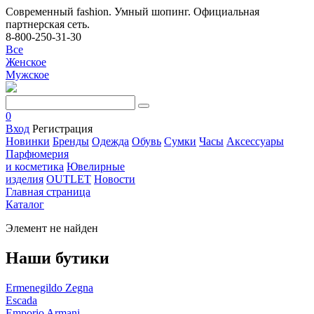
Современный fashion. Умный шопинг. Официальная
партнерская сеть.
8-800-250-31-30
Все
Женское
Мужское
0
Вход
Регистрация
Новинки
Бренды
Одежда
Обувь
Сумки
Часы
Аксессуары
Парфюмерия
и косметика
Ювелирные
изделия
OUTLET
Новости
Главная страница
Каталог
Элемент не найден
Наши бутики
Ermenegildo Zegna
Escada
Emporio Armani