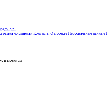
logroup.ru
ограмма лояльности
Контакты
О проекте
Персональные данные
кс и премиум