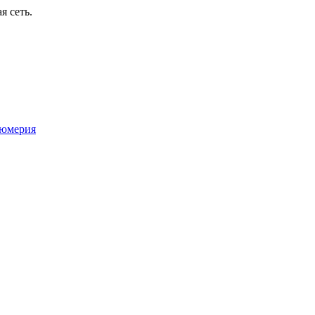
я сеть.
юмерия