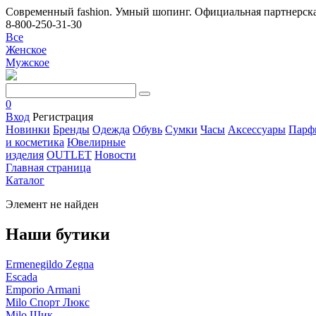
Современный fashion. Умный шопинг. Официальная партнерска
8-800-250-31-30
Все
Женское
Мужское
0
Вход
Регистрация
Новинки
Бренды
Одежда
Обувь
Сумки
Часы
Аксессуары
Парф
и косметика
Ювелирные
изделия
OUTLET
Новости
Главная страница
Каталог
Элемент не найден
Наши бутики
Ermenegildo Zegna
Escada
Emporio Armani
Milo Спорт Люкс
Milo Шик