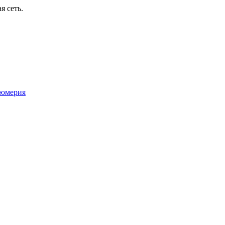
я сеть.
юмерия