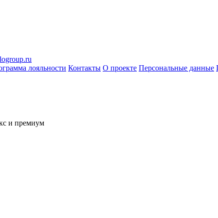
logroup.ru
ограмма лояльности
Контакты
О проекте
Персональные данные
кс и премиум