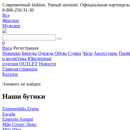
Современный fashion. Умный шопинг. Официальная партнерска
8-800-250-31-30
Все
Женское
Мужское
0
Вход
Регистрация
Новинки
Бренды
Одежда
Обувь
Сумки
Часы
Аксессуары
Парф
и косметика
Ювелирные
изделия
OUTLET
Новости
Главная страница
Каталог
Элемент не найден
Наши бутики
Ermenegildo Zegna
Escada
Emporio Armani
Milo Спорт Люкс
Milo Шик