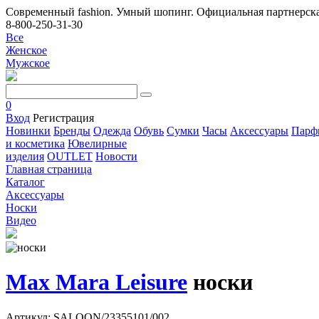
Современный fashion. Умный шопинг. Официальная партнерска
8-800-250-31-30
Все
Женское
Мужское
0
Вход
Регистрация
Новинки
Бренды
Одежда
Обувь
Сумки
Часы
Аксессуары
Парф
и косметика
Ювелирные
изделия
OUTLET
Новости
Главная страница
Каталог
Аксессуары
Носки
Видео
Max Mara Leisure
носки
Артикул: SALOON/23355101/002