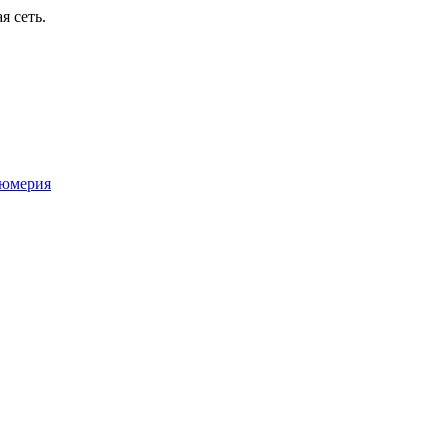
я сеть.
юмерия