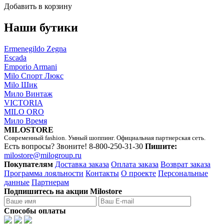
Добавить в корзину
Наши бутики
Ermenegildo Zegna
Escada
Emporio Armani
Milo Спорт Люкс
Milo Шик
Мило Винтаж
VICTORIA
MILO ORO
Мило Время
MILOSTORE
Современный fashion. Умный шоппинг. Официальная партнерская сеть.
Есть вопросы? Звоните!
8-800-250-31-30
Пишите:
milostore@milogroup.ru
Покупателям
Доставка заказа
Оплата заказа
Возврат заказа
Программа лояльности
Контакты
О проекте
Персональные
данные
Партнерам
Подпишитесь на акции Milostore
Способы оплаты