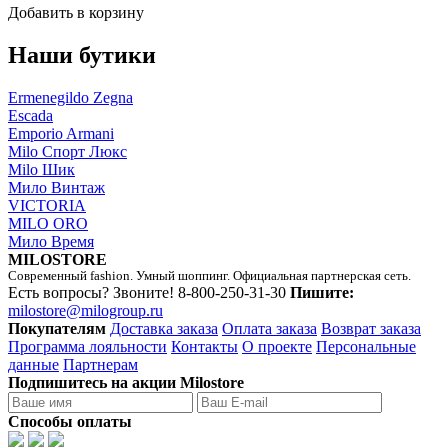
Добавить в корзину
Наши бутики
Ermenegildo Zegna
Escada
Emporio Armani
Milo Спорт Люкс
Milo Шик
Мило Винтаж
VICTORIA
MILO ORO
Мило Время
MILOSTORE
Современный fashion. Умный шоппинг. Официальная партнерская сеть.
Есть вопросы? Звоните!
8-800-250-31-30
Пишите:
milostore@milogroup.ru
Покупателям
Доставка заказа
Оплата заказа
Возврат заказа
Программа лояльности
Контакты
О проекте
Персональные
данные
Партнерам
Подпишитесь на акции Milostore
Способы оплаты