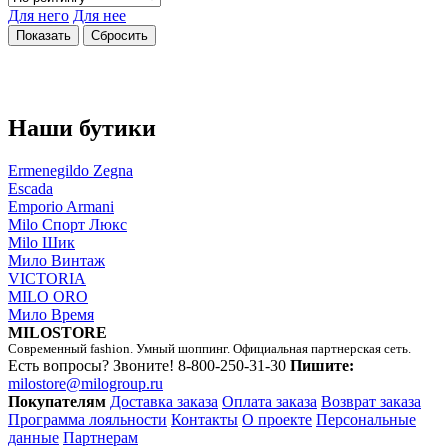
Для него
Для нее
Наши бутики
Ermenegildo Zegna
Escada
Emporio Armani
Milo Спорт Люкс
Milo Шик
Мило Винтаж
VICTORIA
MILO ORO
Мило Время
MILOSTORE
Современный fashion. Умный шоппинг. Официальная партнерская сеть.
Есть вопросы? Звоните!
8-800-250-31-30
Пишите:
milostore@milogroup.ru
Покупателям
Доставка заказа
Оплата заказа
Возврат заказа
Программа лояльности
Контакты
О проекте
Персональные
данные
Партнерам