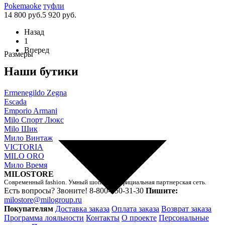
Pokemaoke
туфли
14 800 руб.
5 920 руб.
Назад
1
Вперед
Размеры
Наши бутики
Ermenegildo Zegna
Escada
Emporio Armani
Milo Спорт Люкс
Milo Шик
Мило Винтаж
VICTORIA
MILO ORO
Мило Время
MILOSTORE
Современный fashion. Умный шоппинг. Официальная партнерская сеть.
Есть вопросы? Звоните!
8-800-250-31-30
Пишите:
milostore@milogroup.ru
Покупателям
Доставка заказа
Оплата заказа
Возврат заказа
Программа лояльности
Контакты
О проекте
Персональные