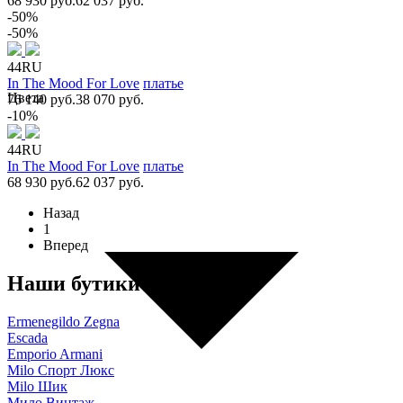
68 930 руб.
62 037 руб.
-50%
-50%
44RU
In The Mood For Love
платье
Цвета
76 140 руб.
38 070 руб.
-10%
44RU
In The Mood For Love
платье
68 930 руб.
62 037 руб.
Назад
1
Вперед
Наши бутики
Ermenegildo Zegna
Escada
Emporio Armani
Milo Спорт Люкс
Milo Шик
Мило Винтаж