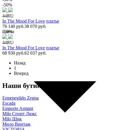
-50%
44RU
In The Mood For Love
платье
76 140 руб.
38 070 руб.
Цвета
-10%
44RU
In The Mood For Love
платье
68 930 руб.
62 037 руб.
Назад
1
Вперед
Наши бутики
Ermenegildo Zegna
Escada
Emporio Armani
Milo Спорт Люкс
Milo Шик
Мило Винтаж
VICTORIA