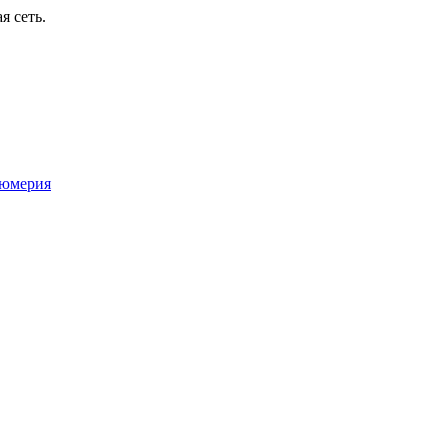
я сеть.
юмерия