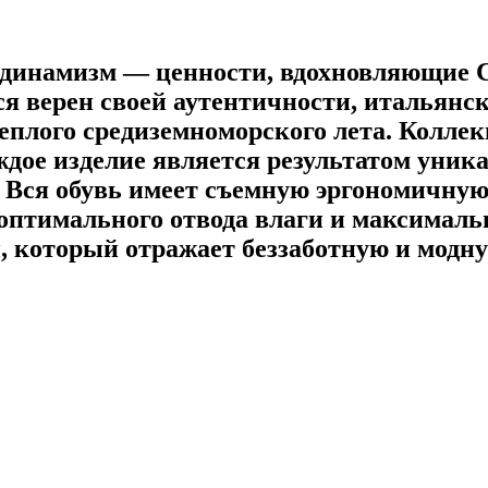
и динамизм — ценности, вдохновляющие
лся верен своей аутентичности, итальян
еплого средиземноморского лета. Колле
дое изделие является результатом уника
 Вся обувь имеет съемную эргономичную
 оптимального отвода влаги и максимал
, который отражает беззаботную и модн