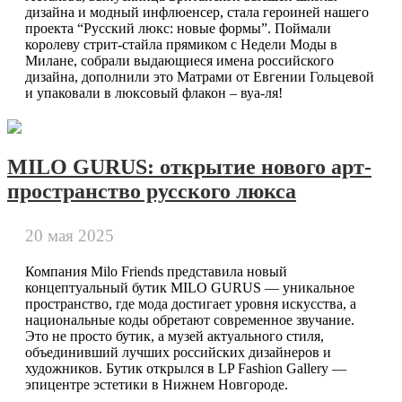
дизайна и модный инфлюенсер, стала героиней нашего
проекта “Русский люкс: новые формы”. Поймали
королеву стрит-стайла прямиком с Недели Моды в
Милане, собрали выдающиеся имена российского
дизайна, дополнили это Матрами от Евгении Гольцевой
и упаковали в люксовый флакон – вуа-ля!
MILO GURUS: открытие нового арт-
пространство русского люкса
20 мая 2025
Компания Milo Friends представила новый
концептуальный бутик MILO GURUS — уникальное
пространство, где мода достигает уровня искусства, а
национальные коды обретают современное звучание.
Это не просто бутик, а музей актуального стиля,
объединивший лучших российских дизайнеров и
художников. Бутик открылся в LP Fashion Gallery —
эпицентре эстетики в Нижнем Новгороде.