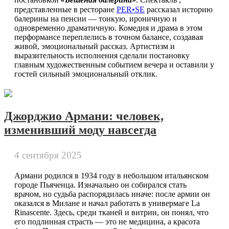
представленные в ресторане
PER•SE
рассказал историю
балерины на пенсии — тонкую, ироничную и
одновременно драматичную. Комедия и драма в этом
перформансе переплелись в точном балансе, создавая
живой, эмоциональный рассказ. Артистизм и
выразительность исполнения сделали постановку
главным художественным событием вечера и оставили у
гостей сильный эмоциональный отклик.
Джорджио Армани: человек,
изменивший моду навсегда
4 сентября 2025
Армани родился в 1934 году в небольшом итальянском
городе Пьяченца. Изначально он собирался стать
врачом, но судьба распорядилась иначе: после армии он
оказался в Милане и начал работать в универмаге La
Rinascente. Здесь, среди тканей и витрин, он понял, что
его подлинная страсть — это не медицина, а красота