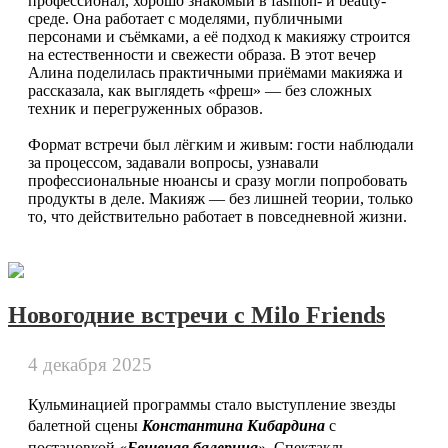
профессионал, хорошо знакомый в fashion- и beauty-
среде. Она работает с моделями, публичными
персонами и съёмками, а её подход к макияжу строится
на естественности и свежести образа. В этот вечер
Алина поделилась практичными приёмами макияжа и
рассказала, как выглядеть «фреш» — без сложных
техник и перегруженных образов.
Формат встречи был лёгким и живым: гости наблюдали
за процессом, задавали вопросы, узнавали
профессиональные нюансы и сразу могли попробовать
продукты в деле. Макияж — без лишней теории, только
то, что действительно работает в повседневной жизни.
Новогодние встречи с Milo Friends
4 декабря 2025
Кульминацией программы стало выступление звезды
Константина Кибардина
балетной сцены
с
«
Бешеная балерина
»
постановкой
. Спектакль ,