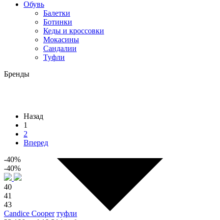
Обувь
Балетки
Ботинки
Кеды и кроссовки
Мокасины
Сандалии
Туфли
Бренды
Назад
1
2
Вперед
-40%
-40%
40
41
43
Candice Cooper
туфли