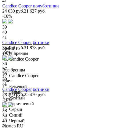
41
Candice Cooper
полуботинки
24 030 руб.
21 627 руб.
-10%
39
40
41
Candice Cooper
ботинки
35 420 руб.
31 878 руб.
Бренд
-10%
ТОП-Бренды
Candice Cooper
36
37
Все бренды
38
Candice Cooper
39
Цвет
41
Бежевый
Candice Cooper
ботинки
Белый
28 300 руб.
25 470 руб.
Желтый
-10%
Коричневый
Серый
38
Синий
39
40
Черный
Размер RU
41