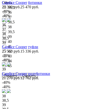
Обувь
Candice Cooper
ботинки
28 300 руб.
25 470 руб.
36,5
-40%
36
-40%
37
38,5
36
38
37
39,5
38
39
38,5
40
39
41
Candice Cooper
туфли
25 560 руб.
42
15 336 руб.
-40%
43
-40%
44
45
39
Candice Cooper
полуботинки
21 270 руб.
12 762 руб.
-40%
-40%
38
38,5
39