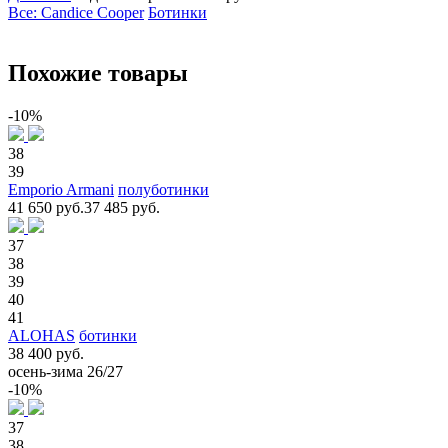
Все: Candice Cooper
Ботинки
Похожие товары
-10%
38
39
Emporio Armani
полуботинки
41 650 руб.
37 485 руб.
37
38
39
40
41
ALOHAS
ботинки
38 400 руб.
осень-зима 26/27
-10%
37
38