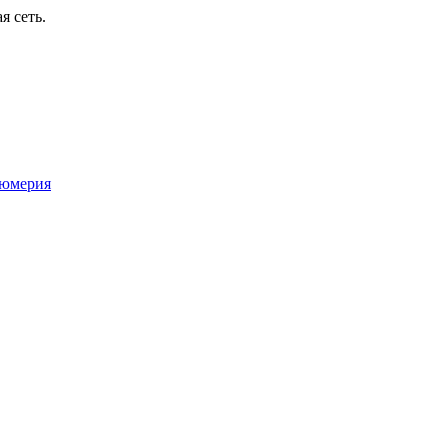
я сеть.
юмерия