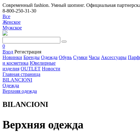
Современный fashion. Умный шопинг. Официальная партнерска
8-800-250-31-30
Все
Женское
Мужское
0
Вход
Регистрация
Новинки
Бренды
Одежда
Обувь
Сумки
Часы
Аксессуары
Парф
и косметика
Ювелирные
изделия
OUTLET
Новости
Главная страница
BILANCIONI
Одежда
Верхняя одежда
BILANCIONI
Верхняя одежда