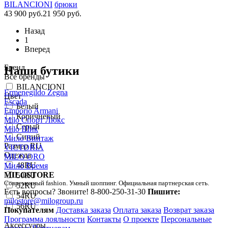
BILANCIONI
брюки
43 900 руб.
21 950 руб.
Назад
1
Вперед
Бренд
Наши бутики
Все бренды
BILANCIONI
Ermenegildo Zegna
Цвет
Escada
Белый
Emporio Armani
Коричневый
Milo Спорт Люкс
Серый
Milo Шик
Синий
Мило Винтаж
Размер RU
VICTORIA
Одежда
MILO ORO
48RU
Мило Время
MILOSTORE
50RU
Современный fashion. Умный шоппинг. Официальная партнерская сеть.
52RU
Есть вопросы? Звоните!
8-800-250-31-30
Пишите:
54RU
milostore@milogroup.ru
56RU
Покупателям
Доставка заказа
Оплата заказа
Возврат заказа
Программа лояльности
Контакты
О проекте
Персональные
Аксессуары