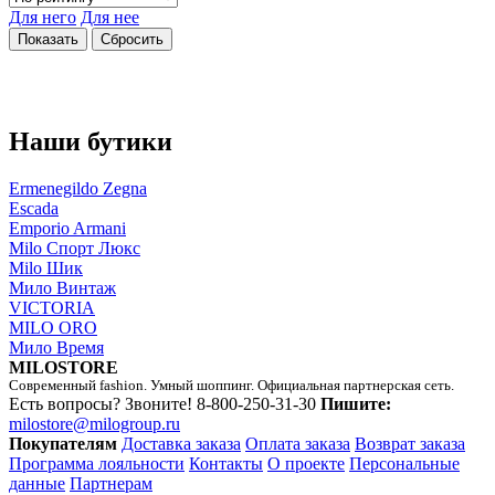
Для него
Для нее
Наши бутики
Ermenegildo Zegna
Escada
Emporio Armani
Milo Спорт Люкс
Milo Шик
Мило Винтаж
VICTORIA
MILO ORO
Мило Время
MILOSTORE
Современный fashion. Умный шоппинг. Официальная партнерская сеть.
Есть вопросы? Звоните!
8-800-250-31-30
Пишите:
milostore@milogroup.ru
Покупателям
Доставка заказа
Оплата заказа
Возврат заказа
Программа лояльности
Контакты
О проекте
Персональные
данные
Партнерам