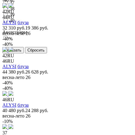
-40%
37
38
42RU
39
44RU
40
ALYSI
блуза
32 310 руб.
19 386 руб.
Аксессуары
весна-лето 26
-
-40%
-40%
42RU
46RU
ALYSI
блуза
44 380 руб.
26 628 руб.
весна-лето 26
-40%
-40%
46RU
ALYSI
блуза
40 480 руб.
24 288 руб.
весна-лето 26
-10%
37