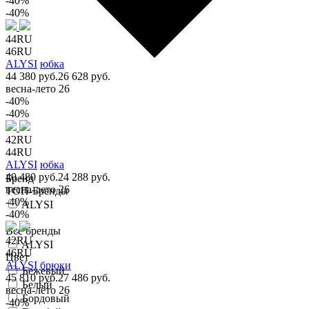
-40%
-40%
44RU
46RU
ALYSI
юбка
44 380 руб.
26 628 руб.
весна-лето 26
-40%
-40%
42RU
44RU
ALYSI
юбка
40 480 руб.
24 288 руб.
Бренд
весна-лето 26
ТОП-Бренды
-40%
ALYSI
-40%
Все бренды
42RU
ALYSI
46RU
Цвет
ALYSI
брюки
Бежевый
45 810 руб.
27 486 руб.
Белый
весна-лето 26
Бордовый
-40%