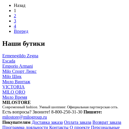
Назад
1
2
3
4
Вперед
Наши бутики
Ermenegildo Zegna
Escada
Emporio Armani
Milo Спорт Люкс
Milo Шик
Мило Винтаж
VICTORIA
MILO ORO
Мило Время
MILOSTORE
Современный fashion. Умный шоппинг. Официальная партнерская сеть.
Есть вопросы? Звоните!
8-800-250-31-30
Пишите:
milostore@milogroup.ru
Покупателям
Доставка заказа
Оплата заказа
Возврат заказа
Программа лояльности
Контакты
О проекте
Персональные