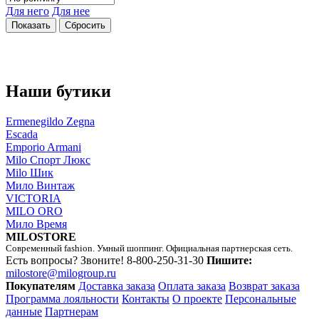
Для него
Для нее
Наши бутики
Ermenegildo Zegna
Escada
Emporio Armani
Milo Спорт Люкс
Milo Шик
Мило Винтаж
VICTORIA
MILO ORO
Мило Время
MILOSTORE
Современный fashion. Умный шоппинг. Официальная партнерская сеть.
Есть вопросы? Звоните!
8-800-250-31-30
Пишите:
milostore@milogroup.ru
Покупателям
Доставка заказа
Оплата заказа
Возврат заказа
Программа лояльности
Контакты
О проекте
Персональные
данные
Партнерам