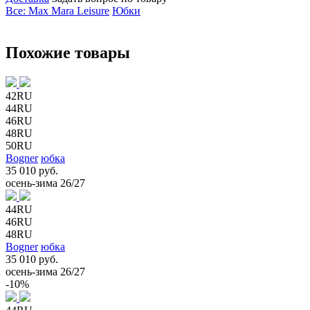
Все: Max Mara Leisure
Юбки
Похожие товары
42RU
44RU
46RU
48RU
50RU
Bogner
юбка
35 010 руб.
осень-зима 26/27
44RU
46RU
48RU
Bogner
юбка
35 010 руб.
осень-зима 26/27
-10%