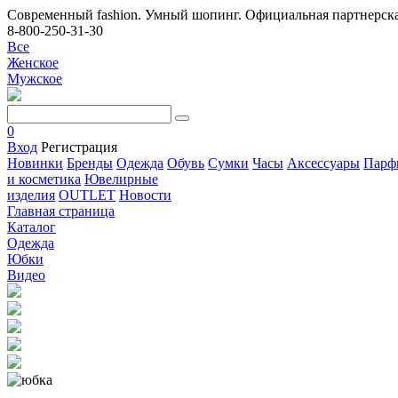
Современный fashion. Умный шопинг. Официальная партнерска
8-800-250-31-30
Все
Женское
Мужское
0
Вход
Регистрация
Новинки
Бренды
Одежда
Обувь
Сумки
Часы
Аксессуары
Парф
и косметика
Ювелирные
изделия
OUTLET
Новости
Главная страница
Каталог
Одежда
Юбки
Видео