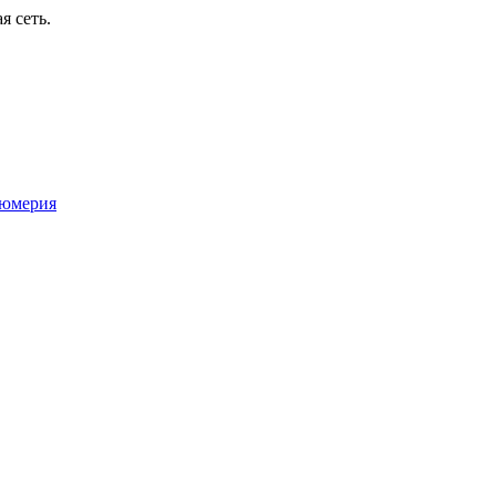
я сеть.
юмерия