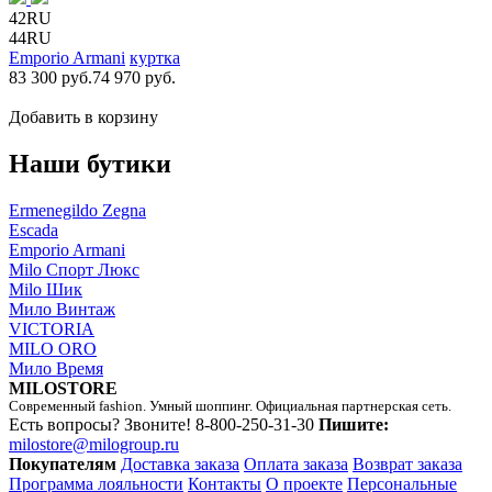
42RU
44RU
Emporio Armani
куртка
83 300 руб.
74 970 руб.
Добавить в корзину
Наши бутики
Ermenegildo Zegna
Escada
Emporio Armani
Milo Спорт Люкс
Milo Шик
Мило Винтаж
VICTORIA
MILO ORO
Мило Время
MILOSTORE
Современный fashion. Умный шоппинг. Официальная партнерская сеть.
Есть вопросы? Звоните!
8-800-250-31-30
Пишите:
milostore@milogroup.ru
Покупателям
Доставка заказа
Оплата заказа
Возврат заказа
Программа лояльности
Контакты
О проекте
Персональные