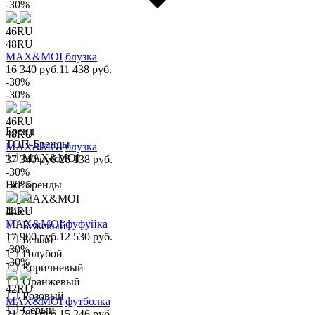
-30%
46RU
48RU
MAX&MOI
блузка
16 340 руб.
11 438 руб.
-30%
-30%
46RU
Бренд
48RU
ТОП-Бренды
MAX&MOI
блузка
MAX&MOI
37 340 руб.
26 138 руб.
-30%
Все бренды
-30%
MAX&MOI
Цвет
44RU
MAX&MOI
фуфуйка
Бежевый
17 900 руб.
12 530 руб.
Белый
-30%
Голубой
-30%
Коричневый
Оранжевый
42RU
Розовый
MAX&MOI
футболка
Серый
21 780 руб.
15 246 руб.