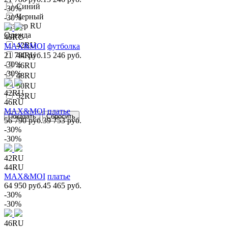
Синий
-30%
Черный
-30%
Размер RU
Одежда
48RU
42RU
MAX&MOI
футболка
21 780 руб.
44RU
15 246 руб.
-30%
46RU
-30%
48RU
50RU
42RU
52RU
46RU
MAX&MOI
платье
56 790 руб.
39 753 руб.
-30%
-30%
42RU
44RU
MAX&MOI
платье
64 950 руб.
45 465 руб.
-30%
-30%
46RU