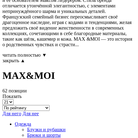
и её основателем Максом Ледерером. Стиль бренда
отличается утончённой элегантностью, с элементами
непринуждённого шарма и уникальных деталей.
Французский семейный бизнес переосмысливает своё
драгоценное наследие, играя с кодами и тенденциями, желая
предложить своё видение женственности в современных
коллекциях, сочетающими в себе благородные материалы,
такие как шёлк, кашемир и кожа. MAX &MOI — это история
о родственных чувствах и страсти...
читать полностью ▼
закрыть ▲
MAX&MOI
62 позиции
Показать
Для него
Для нее
Одежда
Блузки и рубашки
Брюки и шорты