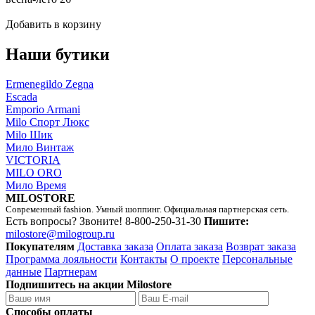
Добавить в корзину
Наши бутики
Ermenegildo Zegna
Escada
Emporio Armani
Milo Спорт Люкс
Milo Шик
Мило Винтаж
VICTORIA
MILO ORO
Мило Время
MILOSTORE
Современный fashion. Умный шоппинг. Официальная партнерская сеть.
Есть вопросы? Звоните!
8-800-250-31-30
Пишите:
milostore@milogroup.ru
Покупателям
Доставка заказа
Оплата заказа
Возврат заказа
Программа лояльности
Контакты
О проекте
Персональные
данные
Партнерам
Подпишитесь на акции Milostore
Способы оплаты