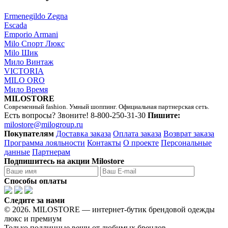
Ermenegildo Zegna
Escada
Emporio Armani
Milo Спорт Люкс
Milo Шик
Мило Винтаж
VICTORIA
MILO ORO
Мило Время
MILOSTORE
Современный fashion. Умный шоппинг. Официальная партнерская сеть.
Есть вопросы? Звоните!
8-800-250-31-30
Пишите:
milostore@milogroup.ru
Покупателям
Доставка заказа
Оплата заказа
Возврат заказа
Программа лояльности
Контакты
О проекте
Персональные
данные
Партнерам
Подпишитесь на акции Milostore
Способы оплаты
Следите за нами
© 2026. MILOSTORE — интернет-бутик брендовой одежды
люкс и премиум
Только подлинные вещи от любимых брендов