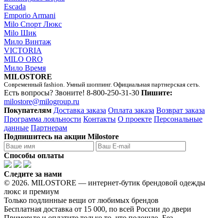
Escada
Emporio Armani
Milo Спорт Люкс
Milo Шик
Мило Винтаж
VICTORIA
MILO ORO
Мило Время
MILOSTORE
Современный fashion. Умный шоппинг. Официальная партнерская сеть.
Есть вопросы? Звоните!
8-800-250-31-30
Пишите:
milostore@milogroup.ru
Покупателям
Доставка заказа
Оплата заказа
Возврат заказа
Программа лояльности
Контакты
О проекте
Персональные
данные
Партнерам
Подпишитесь на акции Milostore
Способы оплаты
Следите за нами
© 2026. MILOSTORE — интернет-бутик брендовой одежды
люкс и премиум
Только подлинные вещи от любимых брендов
Бесплатная доставка от 15 000, по всей России до двери
Примерьте и оплатите только то, что подошло. Без