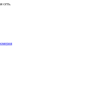
я сеть.
юмерия