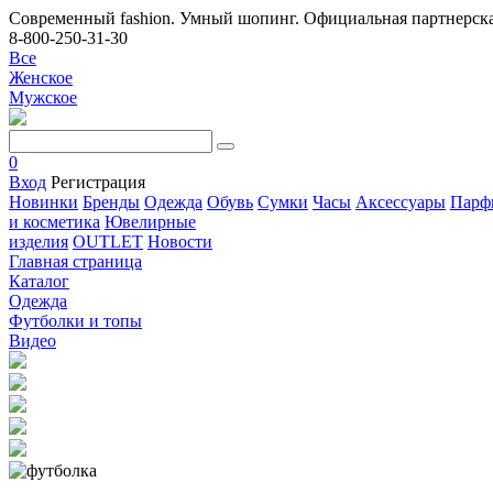
Современный fashion. Умный шопинг. Официальная партнерска
8-800-250-31-30
Все
Женское
Мужское
0
Вход
Регистрация
Новинки
Бренды
Одежда
Обувь
Сумки
Часы
Аксессуары
Парф
и косметика
Ювелирные
изделия
OUTLET
Новости
Главная страница
Каталог
Одежда
Футболки и топы
Видео