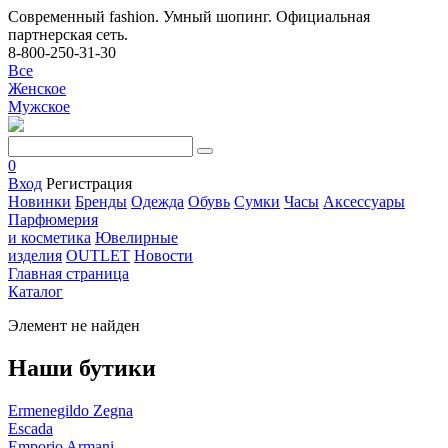
Современный fashion. Умный шопинг. Официальная
партнерская сеть.
8-800-250-31-30
Все
Женское
Мужское
0
Вход
Регистрация
Новинки
Бренды
Одежда
Обувь
Сумки
Часы
Аксессуары
Парфюмерия
и косметика
Ювелирные
изделия
OUTLET
Новости
Главная страница
Каталог
Элемент не найден
Наши бутики
Ermenegildo Zegna
Escada
Emporio Armani