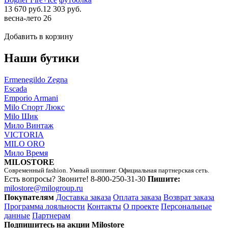
13 670 руб.
12 303 руб.
весна-лето 26
Добавить в корзину
Наши бутики
Ermenegildo Zegna
Escada
Emporio Armani
Milo Спорт Люкс
Milo Шик
Мило Винтаж
VICTORIA
MILO ORO
Мило Время
MILOSTORE
Современный fashion. Умный шоппинг. Официальная партнерская сеть.
Есть вопросы? Звоните!
8-800-250-31-30
Пишите:
milostore@milogroup.ru
Покупателям
Доставка заказа
Оплата заказа
Возврат заказа
Программа лояльности
Контакты
О проекте
Персональные
данные
Партнерам
Подпишитесь на акции Milostore