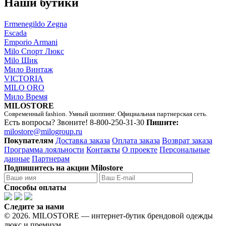
Наши бутики
Ermenegildo Zegna
Escada
Emporio Armani
Milo Спорт Люкс
Milo Шик
Мило Винтаж
VICTORIA
MILO ORO
Мило Время
MILOSTORE
Современный fashion. Умный шоппинг. Официальная партнерская сеть.
Есть вопросы? Звоните!
8-800-250-31-30
Пишите:
milostore@milogroup.ru
Покупателям
Доставка заказа
Оплата заказа
Возврат заказа
Программа лояльности
Контакты
О проекте
Персональные
данные
Партнерам
Подпишитесь на акции Milostore
Способы оплаты
Следите за нами
© 2026. MILOSTORE — интернет-бутик брендовой одежды
люкс и премиум