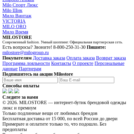
Milo Спорт Люкс
Milo Шик
Мило Винтаж
VICTORIA
MILO ORO
Мило Время
MILOSTORE
Современный fashion. Умный шоппинг. Официальная партнерская сеть.
Есть вопросы? Звоните!
8-800-250-31-30
Пишите:
milostore@milogroup.ru
Покупателям
Доставка заказа
Оплата заказа
Возврат заказа
Программа лояльности
Контакты
О проекте
Персональные
данные
Партнерам
Подпишитесь на акции Milostore
Способы оплаты
Следите за нами
© 2026. MILOSTORE — интернет-бутик брендовой одежды
люкс и премиум
Только подлинные вещи от любимых брендов
Бесплатная доставка от 15 000, по всей России до двери
Примерьте и оплатите только то, что подошло. Без
предоплаты