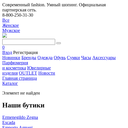
Современный fashion. Умный шопинг. Официальная
партнерская сеть.
8-800-250-31-30
Все
Женское
Мужское
0
Вход
Регистрация
Новинки
Бренды
Одежда
Обувь
Сумки
Часы
Аксессуары
Парфюмерия
и косметика
Ювелирные
изделия
OUTLET
Новости
Главная страница
Каталог
Элемент не найден
Наши бутики
Ermenegildo Zegna
Escada
Emporio Armani