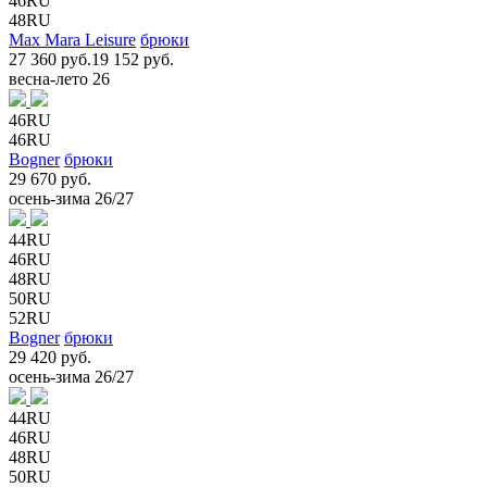
46RU
48RU
Max Mara Leisure
брюки
27 360 руб.
19 152 руб.
весна-лето 26
46RU
46RU
Bogner
брюки
29 670 руб.
осень-зима 26/27
44RU
46RU
48RU
50RU
52RU
Bogner
брюки
29 420 руб.
осень-зима 26/27
44RU
46RU
48RU
50RU