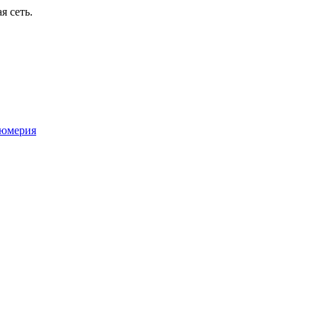
я сеть.
юмерия