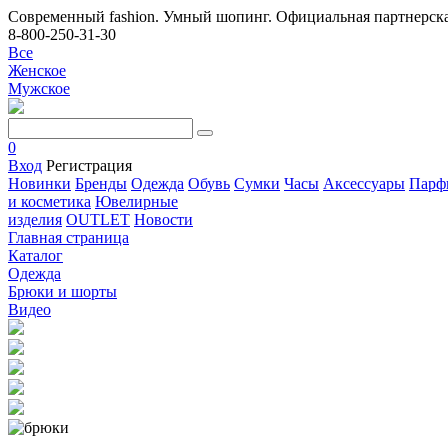
Современный fashion. Умный шопинг. Официальная партнерска
8-800-250-31-30
Все
Женское
Мужское
0
Вход
Регистрация
Новинки
Бренды
Одежда
Обувь
Сумки
Часы
Аксессуары
Парф
и косметика
Ювелирные
изделия
OUTLET
Новости
Главная страница
Каталог
Одежда
Брюки и шорты
Видео