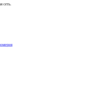
я сеть.
юмерия