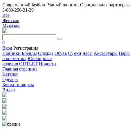
Современный fashion. Умный шопинг. Официальная партнерска
8-800-250-31-30
Все
Женское
Мужское
0
Вход
Регистрация
Новинки
Бренды
Одежда
Обувь
Сумки
Часы
Аксессуары
Парф
и косметика
Ювелирные
изделия
OUTLET
Новости
Главная страница
Каталог
Одежда
Брюки и шорты
Видео