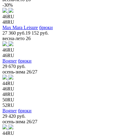
-30%
46RU
48RU
Max Mara Leisure
брюки
27 360 руб.
19 152 руб.
весна-лето 26
46RU
46RU
Bogner
брюки
29 670 руб.
осень-зима 26/27
44RU
46RU
48RU
50RU
52RU
Bogner
брюки
29 420 руб.
осень-зима 26/27
44RU