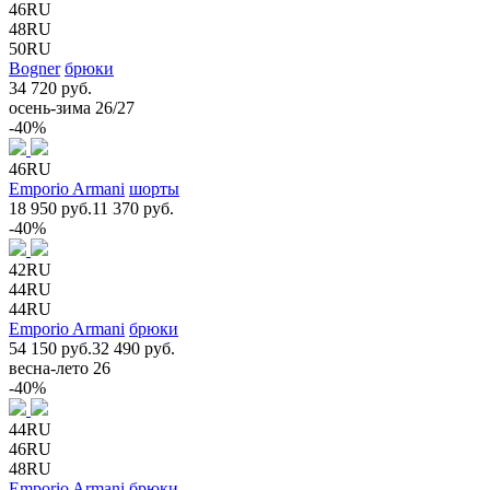
46RU
48RU
50RU
Bogner
брюки
34 720 руб.
осень-зима 26/27
-40%
46RU
Emporio Armani
шорты
18 950 руб.
11 370 руб.
-40%
42RU
44RU
44RU
Emporio Armani
брюки
54 150 руб.
32 490 руб.
весна-лето 26
-40%
44RU
46RU
48RU
Emporio Armani
брюки