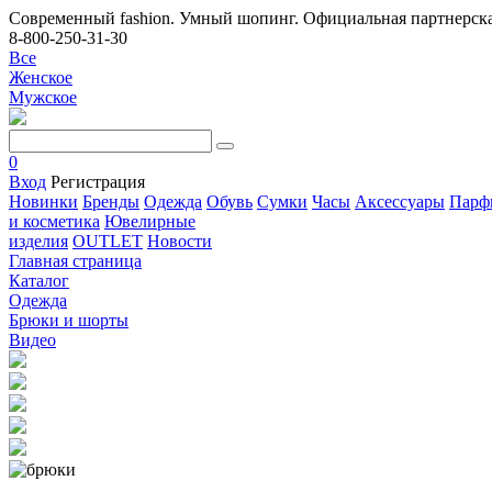
Современный fashion. Умный шопинг. Официальная партнерска
8-800-250-31-30
Все
Женское
Мужское
0
Вход
Регистрация
Новинки
Бренды
Одежда
Обувь
Сумки
Часы
Аксессуары
Парф
и косметика
Ювелирные
изделия
OUTLET
Новости
Главная страница
Каталог
Одежда
Брюки и шорты
Видео