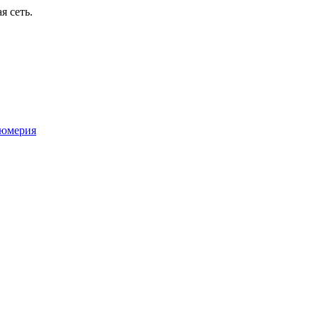
я сеть.
юмерия