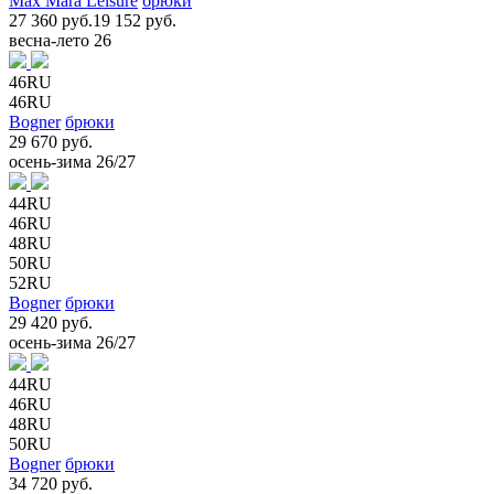
Max Mara Leisure
брюки
27 360 руб.
19 152 руб.
весна-лето 26
46RU
46RU
Bogner
брюки
29 670 руб.
осень-зима 26/27
44RU
46RU
48RU
50RU
52RU
Bogner
брюки
29 420 руб.
осень-зима 26/27
44RU
46RU
48RU
50RU
Bogner
брюки
34 720 руб.