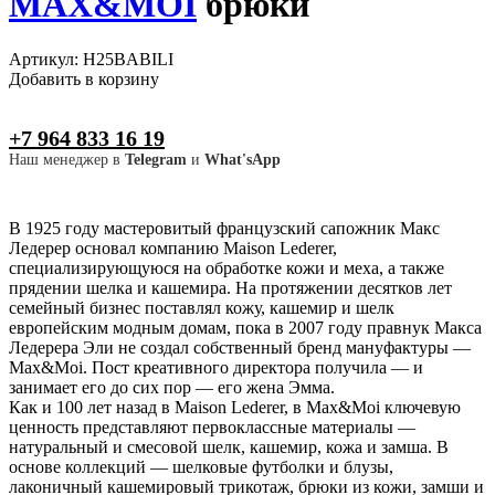
MAX&MOI
брюки
Артикул: H25BABILI
Добавить в корзину
+7 964 833 16 19
Наш менеджер в
Telegram
и
What'sApp
В 1925 году мастеровитый французский сапожник Макс
Ледерер основал компанию Maison Lederer,
специализирующуюся на обработке кожи и меха, а также
прядении шелка и кашемира. На протяжении десятков лет
семейный бизнес поставлял кожу, кашемир и шелк
европейским модным домам, пока в 2007 году правнук Макса
Ледерера Эли не создал собственный бренд мануфактуры —
Max&Moi. Пост креативного директора получила — и
занимает его до сих пор — его жена Эмма.
Как и 100 лет назад в Maison Lederer, в Max&Moi ключевую
ценность представляют первоклассные материалы —
натуральный и смесовой шелк, кашемир, кожа и замша. В
основе коллекций — шелковые футболки и блузы,
лаконичный кашемировый трикотаж, брюки из кожи, замши и