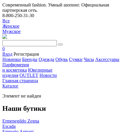
Современный fashion. Умный шопинг. Официальная
партнерская сеть.
8-800-250-31-30
Все
Женское
Мужское
0
Вход
Регистрация
Новинки
Бренды
Одежда
Обувь
Сумки
Часы
Аксессуары
Парфюмерия
и косметика
Ювелирные
изделия
OUTLET
Новости
Главная страница
Каталог
Элемент не найден
Наши бутики
Ermenegildo Zegna
Escada
Emporio Armani