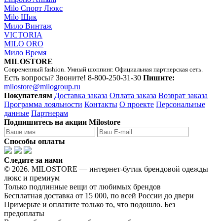
Milo Спорт Люкс
Milo Шик
Мило Винтаж
VICTORIA
MILO ORO
Мило Время
MILOSTORE
Современный fashion. Умный шоппинг. Официальная партнерская сеть.
Есть вопросы? Звоните!
8-800-250-31-30
Пишите:
milostore@milogroup.ru
Покупателям
Доставка заказа
Оплата заказа
Возврат заказа
Программа лояльности
Контакты
О проекте
Персональные
данные
Партнерам
Подпишитесь на акции Milostore
Способы оплаты
Следите за нами
© 2026. MILOSTORE — интернет-бутик брендовой одежды
люкс и премиум
Только подлинные вещи от любимых брендов
Бесплатная доставка от 15 000, по всей России до двери
Примерьте и оплатите только то, что подошло. Без
предоплаты