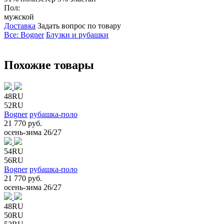
Пол:
мужской
Доставка
Задать вопрос по товару
Все: Bogner
Блузки и рубашки
Похожие товары
48RU
52RU
Bogner
рубашка-поло
21 770 руб.
осень-зима 26/27
54RU
56RU
Bogner
рубашка-поло
21 770 руб.
осень-зима 26/27
48RU
50RU