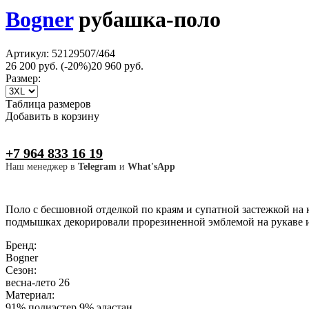
Bogner
рубашка-поло
Артикул: 52129507/464
26 200 руб.
(-20%)
20 960 руб.
Размер:
Таблица размеров
Добавить в корзину
+7 964 833 16 19
Наш менеджер в
Telegram
и
What'sApp
Поло с бесшовной отделкой по краям и супатной застежкой на
подмышках декорировали прорезиненной эмблемой на рукаве 
Бренд:
Bogner
Сезон:
весна-лето 26
Материал:
91% полиэстер 9% эластан