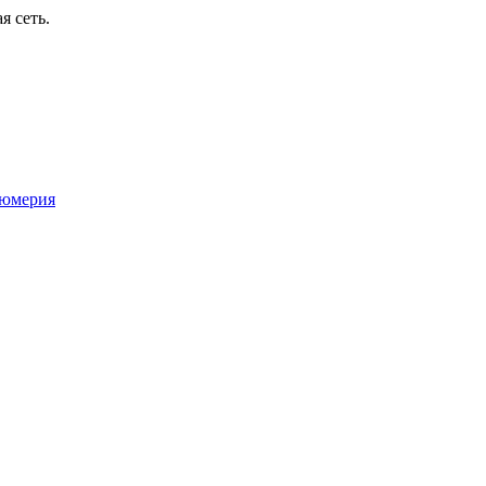
я сеть.
юмерия