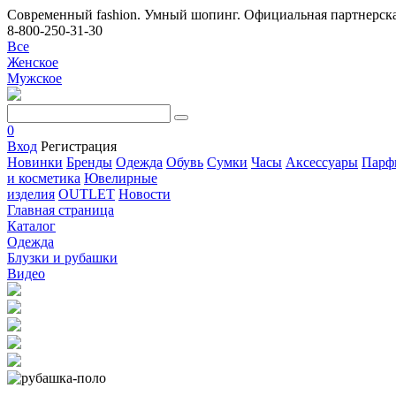
Современный fashion. Умный шопинг. Официальная партнерска
8-800-250-31-30
Все
Женское
Мужское
0
Вход
Регистрация
Новинки
Бренды
Одежда
Обувь
Сумки
Часы
Аксессуары
Парф
и косметика
Ювелирные
изделия
OUTLET
Новости
Главная страница
Каталог
Одежда
Блузки и рубашки
Видео