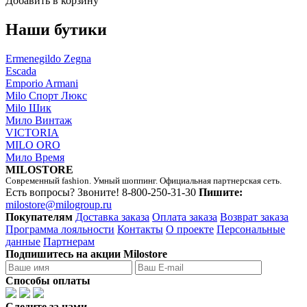
Добавить в корзину
Наши бутики
Ermenegildo Zegna
Escada
Emporio Armani
Milo Спорт Люкс
Milo Шик
Мило Винтаж
VICTORIA
MILO ORO
Мило Время
MILOSTORE
Современный fashion. Умный шоппинг. Официальная партнерская сеть.
Есть вопросы? Звоните!
8-800-250-31-30
Пишите:
milostore@milogroup.ru
Покупателям
Доставка заказа
Оплата заказа
Возврат заказа
Программа лояльности
Контакты
О проекте
Персональные
данные
Партнерам
Подпишитесь на акции Milostore
Способы оплаты
Следите за нами