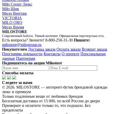
Milo Спорт Люкс
Milo Шик
Мило Винтаж
VICTORIA
MILO ORO
Мило Время
MILOSTORE
Современный fashion. Умный шоппинг. Официальная партнерская сеть.
Есть вопросы? Звоните!
8-800-250-31-30
Пишите:
milostore@milogroup.ru
Покупателям
Доставка заказа
Оплата заказа
Возврат заказа
Программа лояльности
Контакты
О проекте
Персональные
данные
Партнерам
Подпишитесь на акции Milostore
Способы оплаты
Следите за нами
© 2026. MILOSTORE — интернет-бутик брендовой одежды
люкс и премиум
Только подлинные вещи от любимых брендов
Бесплатная доставка от 15 000, по всей России до двери
Примерьте и оплатите только то, что подошло. Без
предоплаты