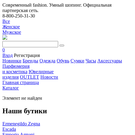
Современный fashion. Умный шопинг. Официальная
партнерская сеть.
8-800-250-31-30
Все
Женское
Мужское
0
Вход
Регистрация
Новинки
Бренды
Одежда
Обувь
Сумки
Часы
Аксессуары
Парфюмерия
и косметика
Ювелирные
изделия
OUTLET
Новости
Главная страница
Каталог
Элемент не найден
Наши бутики
Ermenegildo Zegna
Escada
Emporio Armani