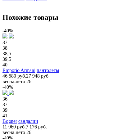
Похожие товары
-40%
37
38
38,5
39,5
40
Emporio Armani
пантолеты
46 580 руб.
27 948 руб.
весна-лето 26
-40%
36
37
39
41
Bogner
сандалии
11 960 руб.
7 176 руб.
весна-лето 26
-40%