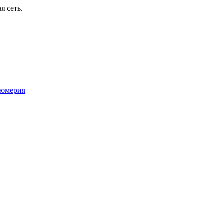
я сеть.
юмерия