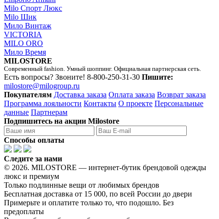
Milo Спорт Люкс
Milo Шик
Мило Винтаж
VICTORIA
MILO ORO
Мило Время
MILOSTORE
Современный fashion. Умный шоппинг. Официальная партнерская сеть.
Есть вопросы? Звоните!
8-800-250-31-30
Пишите:
milostore@milogroup.ru
Покупателям
Доставка заказа
Оплата заказа
Возврат заказа
Программа лояльности
Контакты
О проекте
Персональные
данные
Партнерам
Подпишитесь на акции Milostore
Способы оплаты
Следите за нами
© 2026. MILOSTORE — интернет-бутик брендовой одежды
люкс и премиум
Только подлинные вещи от любимых брендов
Бесплатная доставка от 15 000, по всей России до двери
Примерьте и оплатите только то, что подошло. Без
предоплаты