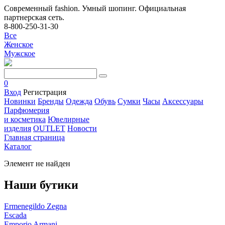
Современный fashion. Умный шопинг. Официальная
партнерская сеть.
8-800-250-31-30
Все
Женское
Мужское
0
Вход
Регистрация
Новинки
Бренды
Одежда
Обувь
Сумки
Часы
Аксессуары
Парфюмерия
и косметика
Ювелирные
изделия
OUTLET
Новости
Главная страница
Каталог
Элемент не найден
Наши бутики
Ermenegildo Zegna
Escada
Emporio Armani