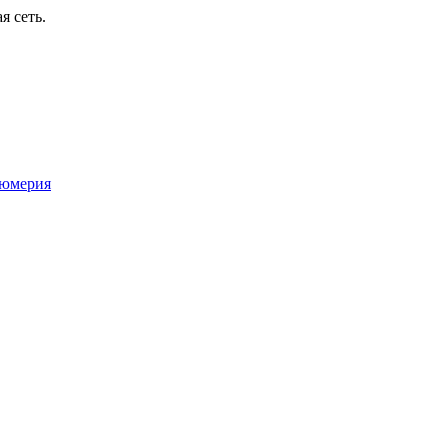
я сеть.
юмерия