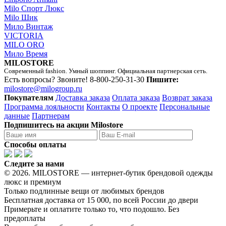
Milo Спорт Люкс
Milo Шик
Мило Винтаж
VICTORIA
MILO ORO
Мило Время
MILOSTORE
Современный fashion. Умный шоппинг. Официальная партнерская сеть.
Есть вопросы? Звоните!
8-800-250-31-30
Пишите:
milostore@milogroup.ru
Покупателям
Доставка заказа
Оплата заказа
Возврат заказа
Программа лояльности
Контакты
О проекте
Персональные
данные
Партнерам
Подпишитесь на акции Milostore
Способы оплаты
Следите за нами
© 2026. MILOSTORE — интернет-бутик брендовой одежды
люкс и премиум
Только подлинные вещи от любимых брендов
Бесплатная доставка от 15 000, по всей России до двери
Примерьте и оплатите только то, что подошло. Без
предоплаты