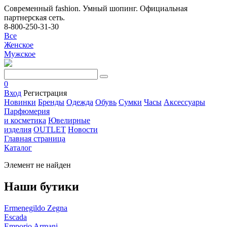
Современный fashion. Умный шопинг. Официальная
партнерская сеть.
8-800-250-31-30
Все
Женское
Мужское
0
Вход
Регистрация
Новинки
Бренды
Одежда
Обувь
Сумки
Часы
Аксессуары
Парфюмерия
и косметика
Ювелирные
изделия
OUTLET
Новости
Главная страница
Каталог
Элемент не найден
Наши бутики
Ermenegildo Zegna
Escada
Emporio Armani