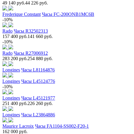
49 140 руб.
44 226 руб.
Frederique Constant
Часы FC-200ONB1MC6B
-10%
Rado
Часы R32502313
157 400 руб.
141 660 руб.
-10%
Rado
Часы R27006912
283 200 руб.
254 880 руб.
Longines
Часы L81164876
Longines
Часы L45124776
-10%
Longines
Часы L45121977
251 400 руб.
226 260 руб.
Longines
Часы L23864886
Maurice Lacroix
Часы FA1104-SS002-F20-1
162 000 руб.