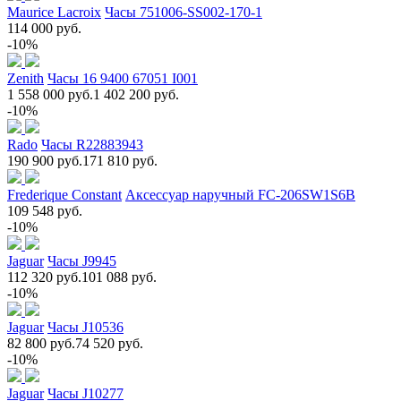
Maurice Lacroix
Часы 751006-SS002-170-1
114 000 руб.
-10%
Zenith
Часы 16 9400 67051 I001
1 558 000 руб.
1 402 200 руб.
-10%
Rado
Часы R22883943
190 900 руб.
171 810 руб.
Frederique Constant
Аксессуар наручный FC-206SW1S6B
109 548 руб.
-10%
Jaguar
Часы J9945
112 320 руб.
101 088 руб.
-10%
Jaguar
Часы J10536
82 800 руб.
74 520 руб.
-10%
Jaguar
Часы J10277