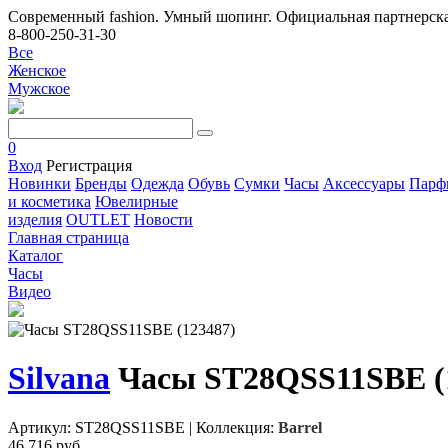
Современный fashion. Умный шопинг. Официальная партнерска
8-800-250-31-30
Все
Женское
Мужское
0
Вход
Регистрация
Новинки
Бренды
Одежда
Обувь
Сумки
Часы
Аксессуары
Парф
и косметика
Ювелирные
изделия
OUTLET
Новости
Главная страница
Каталог
Часы
Видео
Silvana
Часы ST28QSS11SBE (
Артикул: ST28QSS11SBE
|
Коллекция:
Barrel
46 716 руб.