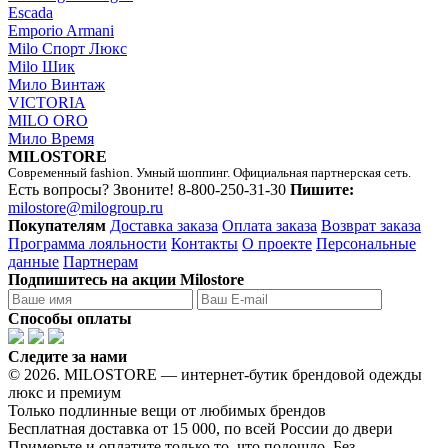
Escada
Emporio Armani
Milo Спорт Люкс
Milo Шик
Мило Винтаж
VICTORIA
MILO ORO
Мило Время
MILOSTORE
Современный fashion. Умный шоппинг. Официальная партнерская сеть.
Есть вопросы? Звоните!
8-800-250-31-30
Пишите:
milostore@milogroup.ru
Покупателям
Доставка заказа
Оплата заказа
Возврат заказа
Программа лояльности
Контакты
О проекте
Персональные
данные
Партнерам
Подпишитесь на акции Milostore
Способы оплаты
Следите за нами
© 2026. MILOSTORE — интернет-бутик брендовой одежды
люкс и премиум
Только подлинные вещи от любимых брендов
Бесплатная доставка от 15 000, по всей России до двери
Примерьте и оплатите только то, что подошло. Без