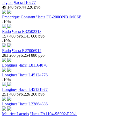
Jaguar
Часы J10277
49 140 руб.
44 226 руб.
Frederique Constant
Часы FC-200ONB1MC6B
-10%
Rado
Часы R32502313
157 400 руб.
141 660 руб.
-10%
Rado
Часы R27006912
283 200 руб.
254 880 руб.
Longines
Часы L81164876
Longines
Часы L45124776
-10%
Longines
Часы L45121977
251 400 руб.
226 260 руб.
Longines
Часы L23864886
Maurice Lacroix
Часы FA1104-SS002-F20-1