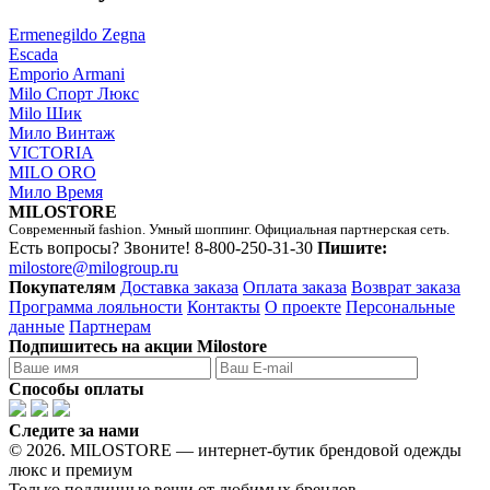
Ermenegildo Zegna
Escada
Emporio Armani
Milo Спорт Люкс
Milo Шик
Мило Винтаж
VICTORIA
MILO ORO
Мило Время
MILOSTORE
Современный fashion. Умный шоппинг. Официальная партнерская сеть.
Есть вопросы? Звоните!
8-800-250-31-30
Пишите:
milostore@milogroup.ru
Покупателям
Доставка заказа
Оплата заказа
Возврат заказа
Программа лояльности
Контакты
О проекте
Персональные
данные
Партнерам
Подпишитесь на акции Milostore
Способы оплаты
Следите за нами
© 2026. MILOSTORE — интернет-бутик брендовой одежды
люкс и премиум
Только подлинные вещи от любимых брендов