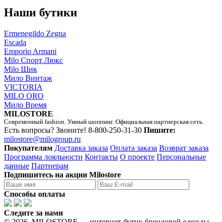
Наши бутики
Ermenegildo Zegna
Escada
Emporio Armani
Milo Спорт Люкс
Milo Шик
Мило Винтаж
VICTORIA
MILO ORO
Мило Время
MILOSTORE
Современный fashion. Умный шоппинг. Официальная партнерская сеть.
Есть вопросы? Звоните!
8-800-250-31-30
Пишите:
milostore@milogroup.ru
Покупателям
Доставка заказа
Оплата заказа
Возврат заказа
Программа лояльности
Контакты
О проекте
Персональные
данные
Партнерам
Подпишитесь на акции Milostore
Способы оплаты
Следите за нами
© 2026. MILOSTORE — интернет-бутик брендовой одежды